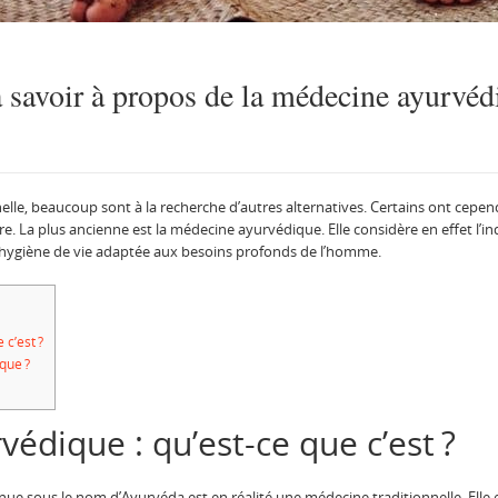
 à savoir à propos de la médecine ayurvé
elle, beaucoup sont à la recherche d’autres alternatives. Certains ont cepe
 La plus ancienne est la médecine ayurvédique. Elle considère en effet l’indi
’une hygiène de vie adaptée aux besoins profonds de l’homme.
c’est ?
ique ?
édique : qu’est-ce que c’est ?
sous le nom d’Ayurvéda est en réalité une médecine traditionnelle. Elle est