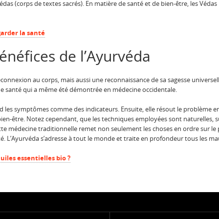
das (corps de textes sacrés). En matière de santé et de bien-être, les Védas
garder la santé
bénéfices de l’Ayurvéda
nnexion au corps, mais aussi une reconnaissance de sa sagesse universelle.
e santé qui a même été démontrée en médecine occidentale.
les symptômes comme des indicateurs. Ensuite, elle résout le problème en 
e bien-être. Notez cependant, que les techniques employées sont naturelles,
ette médecine traditionnelle remet non seulement les choses en ordre sur le p
nté. L’Ayurvéda s’adresse à tout le monde et traite en profondeur tous les ma
uiles essentielles bio ?