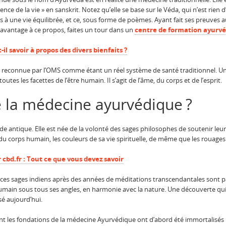
ience de la vie » en sanskrit. Notez qu’elle se base sur le Véda, qui n’est rien 
 à une vie équilibrée, et ce, sous forme de poèmes. Ayant fait ses preuves au f
avantage à ce propos, faites un tour dans un
centre de formation ayurv
il savoir à propos des divers bienfaits ?
st reconnue par l’OMS comme étant un réel système de santé traditionnel. Un
s les facettes de l’être humain. Il s’agit de l’âme, du corps et de l’esprit.
 la médecine ayurvédique ?
e antique. Elle est née de la volonté des sages philosophes de soutenir leur v
u corps humain, les couleurs de sa vie spirituelle, de même que les rouages
cbd.fr : Tout ce que vous devez savoir
 ces sages indiens après des années de méditations transcendantales sont 
humain sous tous ses angles, en harmonie avec la nature. Une découverte qui
isé aujourd’hui.
t les fondations de la médecine Ayurvédique ont d’abord été immortalisés pa