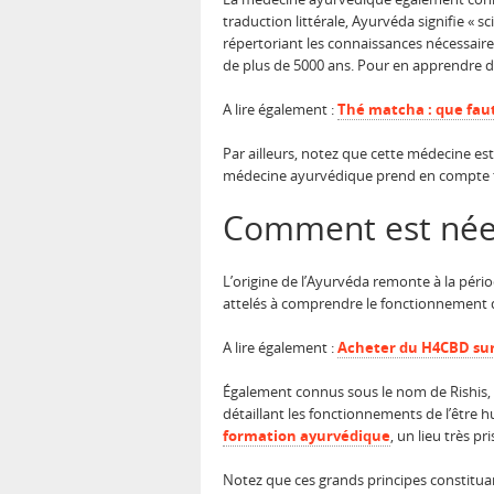
traduction littérale, Ayurvéda signifie « sc
répertoriant les connaissances nécessaires
de plus de 5000 ans. Pour en apprendre d
A lire également :
Thé matcha : que faut-
Par ailleurs, notez que cette médecine e
médecine ayurvédique prend en compte toute
Comment est née
L’origine de l’Ayurvéda remonte à la périod
attelés à comprendre le fonctionnement d
A lire également :
Acheter du H4CBD sur 
Également connus sous le nom de Rishis,
détaillant les fonctionnements de l’être 
formation ayurvédique
, un lieu très pr
Notez que ces grands principes constituan