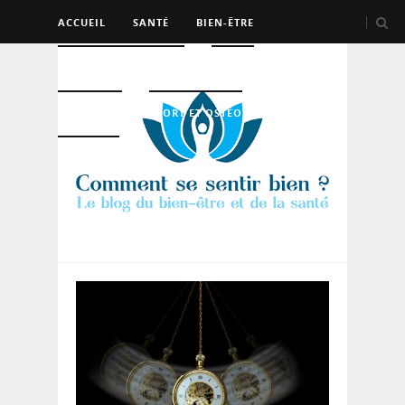
ACCUEIL
SANTÉ
BIEN-ÊTRE
PSYCHO ET DEV PERSO
BEAUTÉ
NUTRITION
SPORT ET OSTÉO
LOGEMENT