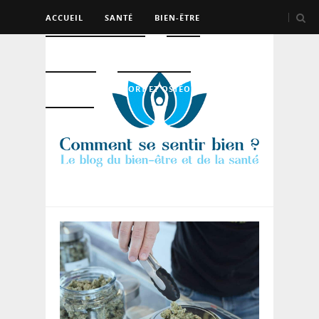
ACCUEIL
SANTÉ
BIEN-ÊTRE
PSYCHO ET DEV PERSO
BEAUTÉ
NUTRITION
SPORT ET OSTÉO
LOGEMENT