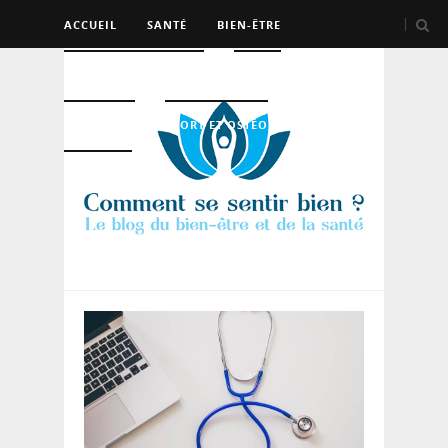
ACCUEIL
SANTÉ
BIEN-ÊTRE
PSYCHO ET DEV PERSO
BEAUTÉ
NUTRITION
SPORT ET OSTÉO
LOGEMENT