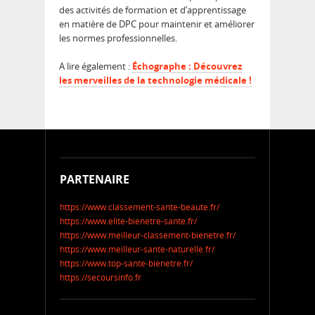
des activités de formation et d’apprentissage
en matière de DPC pour maintenir et améliorer
les normes professionnelles.
A lire également :
Échographe : Découvrez
les merveilles de la technologie médicale !
PARTENAIRE
https://www.classement-sante-beaute.fr/
https://www.elite-bienetre-sante.fr/
https://www.meilleur-classement-bienetre.fr/
https://www.meilleur-sante-naturelle.fr/
https://www.top-sante-bienetre.fr/
https://secoursinfo.fr