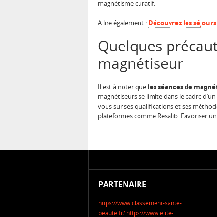
magnétisme curatif.
A lire également :
Découvrez les séjours
Quelques précaut
magnétiseur
Il est à noter que
les séances de magn
magnétiseurs se limite dans le cadre d’un
vous sur ses qualifications et ses méthode
plateformes comme Resalib. Favoriser un é
PARTENAIRE
https://www.classement-sante-
beaute.fr/
https://www.elite-