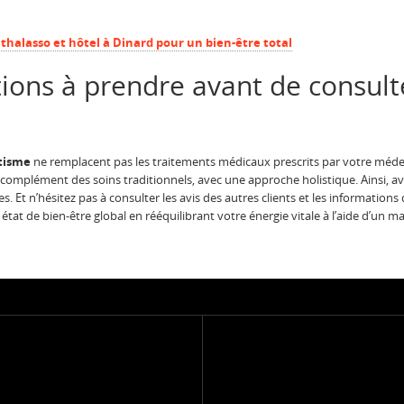
 thalasso et hôtel à Dinard pour un bien-être total
ions à prendre avant de consult
étisme
ne remplacent pas les traitements médicaux prescrits par votre médec
 complément des soins traditionnels, avec une approche holistique. Ainsi, av
s. Et n’hésitez pas à consulter les avis des autres clients et les informatio
tat de bien-être global en rééquilibrant votre énergie vitale à l’aide d’un m