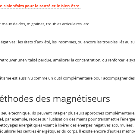
ls bienfaits pour la santé et le bien-être
maux de dos, migraines, troubles articulaires, etc.
gatives : les états d’anxiété, les insomnies, ou encore les troubles liés au 
 retrouver une vitalité perdue, améliorer la concentration, ou renforcer le 
tisme est aussi vu comme un outil complémentaire pour accompagner des p
méthodes des magnétiseurs
 seule technique ; ils peuvent intégrer plusieurs approches complémentaires
el
, par exemple, repose sur l’utilisation des mains pour transmettre l’énergi
toyages énergétiques visant à libérer des énergies négatives accumulées. In
équilibrer les centres énergétiques du corps. Il existe encore d’autres méth