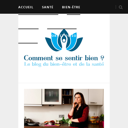
ACCUEIL
SANTÉ
BIEN-ÊTRE
PSYCHO ET DEV PERSO
BEAUTÉ
NUTRITION
SPORT ET OSTÉO
LOGEMENT