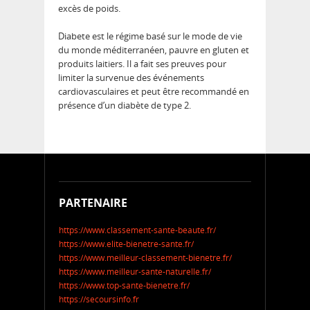
excès de poids.
Diabete est le régime basé sur le mode de vie
du monde méditerranéen, pauvre en gluten et
produits laitiers. Il a fait ses preuves pour
limiter la survenue des événements
cardiovasculaires et peut être recommandé en
présence d’un diabète de type 2.
PARTENAIRE
https://www.classement-sante-beaute.fr/
https://www.elite-bienetre-sante.fr/
https://www.meilleur-classement-bienetre.fr/
https://www.meilleur-sante-naturelle.fr/
https://www.top-sante-bienetre.fr/
https://secoursinfo.fr