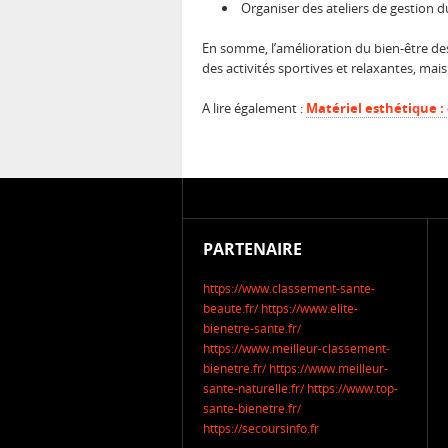
Organiser des ateliers de gestion 
En somme, l’amélioration du bien-être de
des activités sportives et relaxantes, mais
A lire également :
Matériel esthétique :
PARTENAIRE
https://www.classement-sante-
beaute.fr/
https://www.elite-
bienetre-sante.fr/
https://www.meilleur-classement-
bienetre.fr/
https://www.meilleur-
sante-naturelle.fr/
https://www.top-
sante-bienetre.fr/
https://secoursinfo.fr