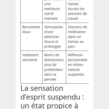
une
hamac
meilleure
durant les
clarté
sessions de
mentale
travail
Bercement
Stimulation
Sessions de
doux
d’une
méditation
attention
dans un
douce et
hamac au
prolongée
parc
Isolement
Moins de
Réflexion
sensoriel
distractions,
personnelle
plus de
en milieu
profondeur
naturel
dans la
suspendu
pensée
La sensation
d’esprit suspendu :
un état propice à