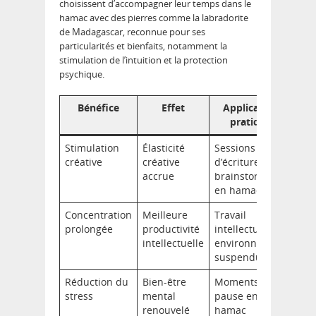
choisissent d’accompagner leur temps dans le
hamac avec des pierres comme la labradorite
de Madagascar, reconnue pour ses
particularités et bienfaits, notamment la
stimulation de l’intuition et la protection
psychique.
Bénéfice
Effet
Application
pratique
Stimulation
Élasticité
Sessions
créative
créative
d’écriture ou
accrue
brainstorming
en hamac
Concentration
Meilleure
Travail
prolongée
productivité
intellectuel en
intellectuelle
environnement
suspendu
Réduction du
Bien-être
Moments de
stress
mental
pause en
renouvelé
hamac