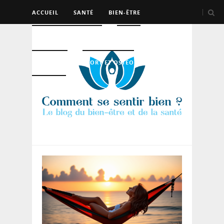
ACCUEIL
SANTÉ
BIEN-ÊTRE
PSYCHO ET DEV PERSO
BEAUTÉ
NUTRITION
SPORT ET OSTÉO
LOGEMENT