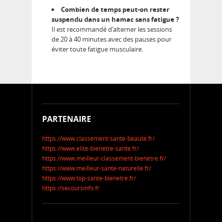
Combien de temps peut-on rester
suspendu dans un hamac sans fatigue ?
Il est recommandé d’alterner les sessions
de 20 à 40 minutes avec des pauses pour
éviter toute fatigue musculaire.
PARTENAIRE
https://www.classement-sante-beaute.fr/
https://www.elite-bienetre-sante.fr/
https://www.meilleur-classement-bienetre.fr/
https://www.meilleur-sante-naturelle.fr/
https://www.top-sante-bienetre.fr/
https://secoursinfo.fr