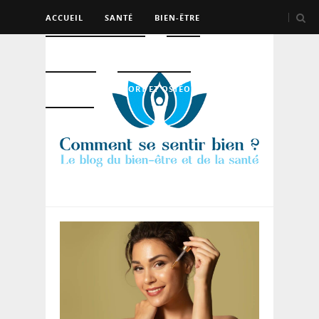
ACCUEIL
SANTÉ
BIEN-ÊTRE
PSYCHO ET DEV PERSO
BEAUTÉ
NUTRITION
SPORT ET OSTÉO
LOGEMENT