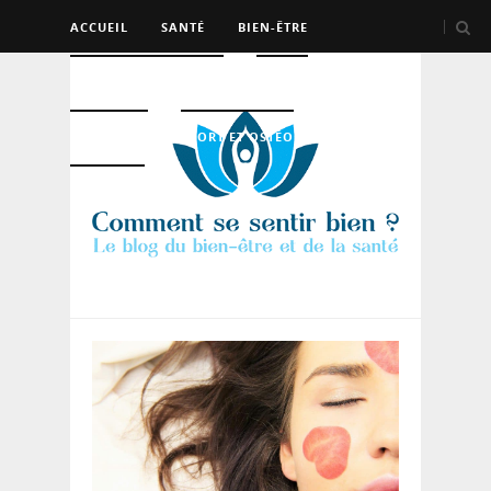
ACCUEIL
SANTÉ
BIEN-ÊTRE
PSYCHO ET DEV PERSO
BEAUTÉ
NUTRITION
SPORT ET OSTÉO
LOGEMENT