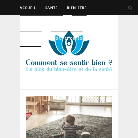
ACCUEIL
SANTÉ
BIEN-ÊTRE
PSYCHO ET DEV PERSO
BEAUTÉ
NUTRITION
SPORT ET OSTÉO
LOGEMENT