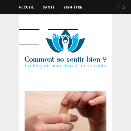
ACCUEIL
SANTÉ
BIEN-ÊTRE
PSYCHO ET DEV PERSO
BEAUTÉ
NUTRITION
SPORT ET OSTÉO
LOGEMENT