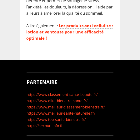
détente et permet de soulager le stress,
l’anxiété, les douleurs, la dépression. Il aide par
ailleurs à améliorer la qualité du sommeil.
A lire également :
Les produits anti-cellulite :
lotion et ventouse pour une efficacité
optimale !
PARTENAIRE
https://www.classement-sante-beaute.fr/
https://www.elite-bienetre-sante.fr/
https://www.meilleur-classement-bienetre.fr/
https://www.meilleur-sante-naturelle.fr/
https://www.top-sante-bienetre.fr/
https://secoursinfo.fr