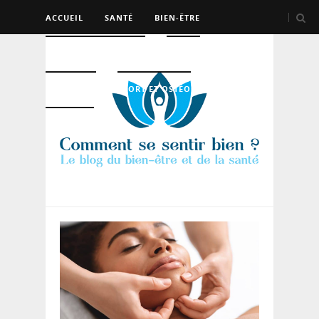
ACCUEIL
SANTÉ
BIEN-ÊTRE
PSYCHO ET DEV PERSO
BEAUTÉ
NUTRITION
SPORT ET OSTÉO
LOGEMENT